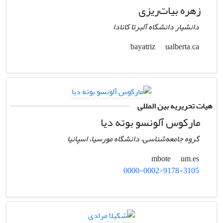
زهره بیات‌ریزی
دانشیار دانشگاه آلبرتا کانادا
ualberta.ca
bayatriz
هیات تحریریه بین المللی
مارکوس آلونسو بوته دیا
گروه جامعه‌شناسی، دانشگاه مورسیا، اسپانیا
um.es
mbote
0000-0002-9178-3105