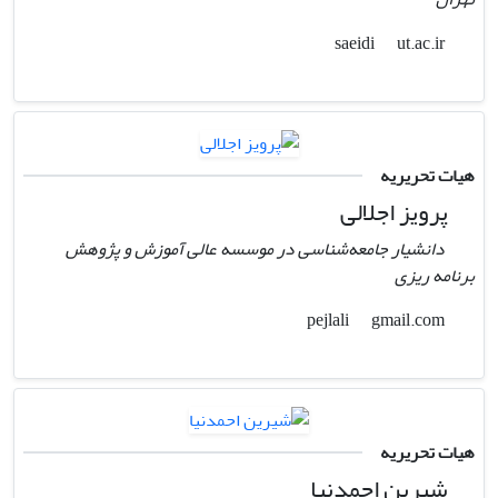
ut.ac.ir
saeidi
هیات تحریریه
پرویز اجلالی
دانشیار جامعه‌شناسی در موسسه عالی آموزش و پژوهش
برنامه ریزی
gmail.com
pejlali
هیات تحریریه
شیرین احمدنیا