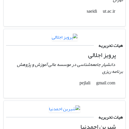
ut.ac.ir
saeidi
هیات تحریریه
پرویز اجلالی
دانشیار جامعه‌شناسی در موسسه عالی آموزش و پژوهش
برنامه ریزی
gmail.com
pejlali
هیات تحریریه
شیرین احمدنیا