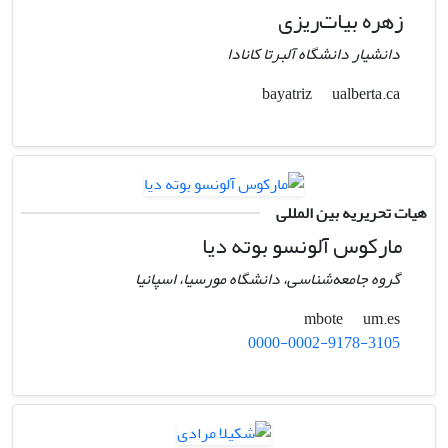
زهره بیات‌ریزی
دانشیار دانشگاه آلبرتا کانادا
ualberta.ca
bayatriz
هیات تحریریه بین المللی
مارکوس آلونسو بوته دیا
گروه جامعه‌شناسی، دانشگاه مورسیا، اسپانیا
um.es
mbote
0000-0002-9178-3105