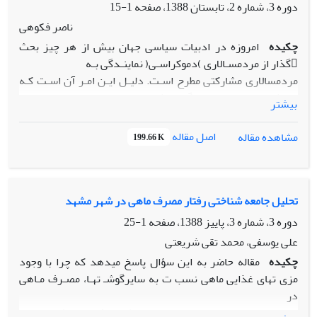
دوره 3، شماره 2، تابستان 1388، صفحه
1-15
ناصر فکوهی
چکیده
امروزه در ادبیات سیاسی جهان بیش از هر چیز بحث
گذار از مردمسـالاری )دموکراسـی( نماینـدگی بـه
مردمسالاری مشارکتی مطرح اسـت. دلیـل ایـن امـر آن اسـت کـه
بـا رشـد جوامـع انسـانی، گسـترش
بیشتر
شهرنشینی و بالارفتن فرهنگ عمومی و پیچیدهتر شـدن
روزافـزون سـازوکارها و روابـط انسـانی، افکـار
اصل مقاله
مشاهده مقاله
199.66 K
عمومی و اقشار گوناگون اجتماعی کمتر به سیاست و سیاستمداری
به صورت حرفـهای اشـتغال دارنـد و
برعکس بیشتر تمایل دارند سرعت چرخههای سیاسی و امکـان
مشـارکت مسـتقیم خـود را در مـدیریت
تحلیل جامعه شناختی رفتار مصرف ماهی در شهر مشهد
زندگی و سامان دادن به وضعیت عمومی و زندگی روزمـره خـویش
دوره 3، شماره 3، پاییز 1388، صفحه
1-25
افـزایش دهنـد. شـروع ایـن فرآینـد
علی یوسفی، محمد تقی شریعتی
سالهاست نه فقط در کشورهای توسعهیافته بلکـه در کشـورهای در
چکیده
مقاله حاضر به این سؤال پاسخ میدهد که چرا با وجود
حـال توسـعه از خـلال گسـترش و
مزی تهای غذایی ماهی نسب ت به سایرگوشـ تهـا، مصـرف مـاهی
تعمیق فعالیتهای سازمانهای غیر دولتی در همه زمینهها، به وجـود
در
آمـدن سـازمانهـای غیـر دولتـی
میان خانوارهای ایرانی پایین اس ت؟ مطالعه رفتار مصرف ماهی بر