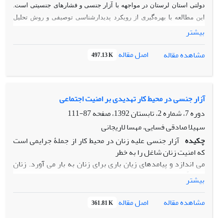
دولتی استان لرستان در مواجهه با آزار جنسی و فشارهای جنسیتی است.
این مطالعه با بهره‌گیری از رویکرد پدیدارشناسی توصیفی و روش تحلیل
بیشتر
کلایزی انجام شد. داده‌ها از طریق ۱۲ مصاحبه نیمه‌ساخت‌یافته عمیق با
زنان شاغل جمع‌آوری شد. تحلیل داده‌ها پنج مضمون اصلی را آشکار ساخت:
اصل مقاله
مشاهده مقاله
497.13 K
آزار جنسی به‌عنوان تهدید مداوم، سکوت اجباری به‌عنوان سپر محافظتی،
بازسازی خودانگاره در برابر آزار،
تاثیر فرهنگ سازمانی مردسالار و انزوای
اجتماعی به‌عنوان پیامد آزار. نتایج نشان داد آزار جنسی، متاثر از
نابرابری‌های قدرت و تابوهای فرهنگی، امنیت روانی و حرفه‌ای زنان را
آزار جنسی در محیط کار تهدیدی بر امنیت اجتماعی
مختل کرده و به سکوت و انزوا منجر می‌شود. این پژوهش بر ضرورت ایجاد
دوره 7، شماره 2، تابستان 1392، صفحه
87-111
مکانیسم‌های حمایتی، آموزش‌های ضدآزار و اصلاح ساختارهای سازمانی
سهیلا صادقی فسایی، مهسا لاریجانی
برای کاهش آزار جنسی تاکید دارد.
چکیده
آزار جنسی علیه زنان در محیط کار از جملۀ جرایمی است
که امنیت زنان شاغل را به خطر
می اندازد و پیامدهای زیان باری برای زنان به بار می آورد. زنان
معمولاً به دلیل ترس از
بیشتر
دریافت برچسبهای ناروا، ازدست دادن شغل، بی آبرویی و انزوا
درمقابل این جرایم سکوت
اصل مقاله
مشاهده مقاله
361.81 K
میکنند و در بهترین حالت سعی میکنند محیط کار خود را عوض