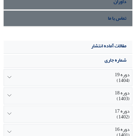
داوران
واقع شده اند. حضور پلیس زن و حمایت از زنان شاغل و اصلاح
رویه های شکایات قانونی
تماس با ما
میتواند گامهای مهمی برای کاهش آزار جنسی و ایجاد امنیت در
محیط کار باشد
مقالات آماده انتشار
شماره جاری
دوره 19
(1404)
دوره 18
(1403)
دوره 17
(1402)
دوره 16
(1401)