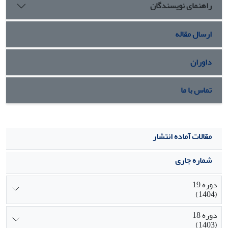
راهنمای نویسندگان
زندگی و سطح آموزش با ارزش های رهایی بخش یعنی نوع
دموکراتیک فرهنگ سیاسی است.یافته ها همچنین نشان از آن
دارند که شاخص توسعه انسانی به تنهایی بیش از 28.2 درصد از
ارسال مقاله
واریانس گونه دموکراتیک فرهنگ سیاسی در استانهای ایران را
تبیین می کند.
داوران
تماس با ما
مقالات آماده انتشار
شماره جاری
دوره 19
(1404)
دوره 18
(1403)