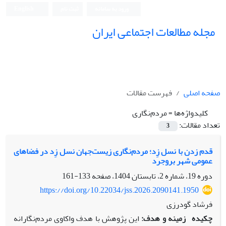
ورود به سامانه
ثبت نام
English
مجله مطالعات اجتماعی ایران
صفحه اصلی
فهرست مقالات
کلیدواژه‌ها =
مردم‌نگاری
تعداد مقالات:
3
قدم زدن با نسل زِد؛ مردم‌نگاری زیست‌جهان نسل زِد در فضاهای
عمومی شهر بروجرد
دوره 19، شماره 2، تابستان 1404، صفحه
133-161
https://doi.org/10.22034/jss.2026.2090141.1950
فرشاد گودرزی
چکیده
زمینه و هدف:
این پژوهش با هدف واکاوی مردم‌نگارانه