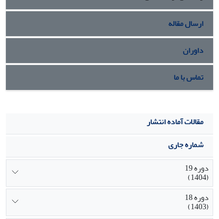
ضمنی‌ای که محقق و موضوع در آن مشترک هستند، در قالب گفتار،
به سطح خودآگاه و به موضوعی برای تأملات انسان‌شناختی و
ارسال مقاله
فرهنگی تبدیل شود.
داوران
تماس با ما
مقالات آماده انتشار
شماره جاری
دوره 19
(1404)
دوره 18
(1403)