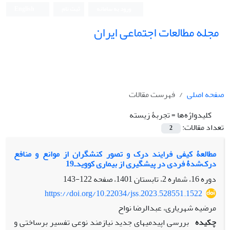
ورود به سامانه
ثبت نام
English
مجله مطالعات اجتماعی ایران
صفحه اصلی
فهرست مقالات
کلیدواژه‌ها =
تجربۀ زیسته
تعداد مقالات:
2
مطالعۀ کیفی فرایند درک و تصور کنشگران از موانع و منافع
درک‌شدۀ فردی در پیشگیری از بیماری کوویدـ19
دوره 16، شماره 2، تابستان 1401، صفحه
122-143
https://doi.org/10.22034/jss.2023.528551.1522
مرضیه شهریاری، عبدالرضا نواح
چکیده
بررسی اپیدمی‏های جدید نیازمند نوعی تفسیر برساختی و