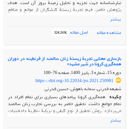
تبارشناسانه جهت تجزیه و تحلیل زمینۀ بروز آن است. هدف
پژوهش حاضر، فهم تجربۀ زیستۀ کنشگران از موانع و منافع
درک‌شده در پیشگیری از بیماری کرونا در استان خوزستان است.
بیشتر
بدین منظور در قالب یک طرح کیفی، 24 نفر از شهروندان، به روش
نمونه‌گیری هدفمند انتخاب شدند و با استفاده از مصاحبۀ عمیق
اصل مقاله
مشاهده مقاله
324.24 K
نیمه‌ساختاریافته مورد مطالعه قرار گرفتند و درنهایت، داده‌های
حاصل از آن‌ها با استفاده از روش کلایزی مورد تجزیه و تحلیل قرار
گرفت. تحلیل تجارب مشارکت‌کنندگان شامل هشت مضمون اصلی
به ترتیب شامل نگاه اسطوره‏ای به بیماری، مناسک‏گرایی، نقش
بازسازی معنایی تجربة زیستة زنان سالمند از قرنطینه در دوران
همه‌گیری کرونا در شهر مشهد•
کنشگران محلی، عدم تعلق اجتماعی، چاره‌اندیشی برای هویت
ضایع‌شده، ضعف رسانه به‌عنوان میانجی پرقدرت، عدم نظارت
دوره 15، شماره 3، پاییز 1400، صفحه
76-100
مسئولان، فقدان قدرت به توانمندی است. طبق یافته‏ها، نقش
https://doi.org/10.22034/jss.2021.250981
ساختار ـ عاملیت در اتخاذ رفتار پیشگیری‌کننده از ویروس کرونا
شفیعه قدرتی، سمانه باهوش، حسین قدرتی
حائز اهمیت است.
چکیده
همه‌گیری کرونا پیامدهای بسیاری برای تمام افراد در
تمام جوامع داشت. تحقیق حاضر به بررسی تجارب زنان سالمند
می‌پردازد. روش تحقیق از نوع کیفی و برپایۀ «نظریۀ داده‌بنیاد»
است. تعداد بیست نمونه به‌صورت هدفمند از طریق نمونه‌گیری
بیشتر
گلوله‌برفی انتخاب شدند و مصاحبه‌ها تا رسیدن به مرحلۀ اشباع