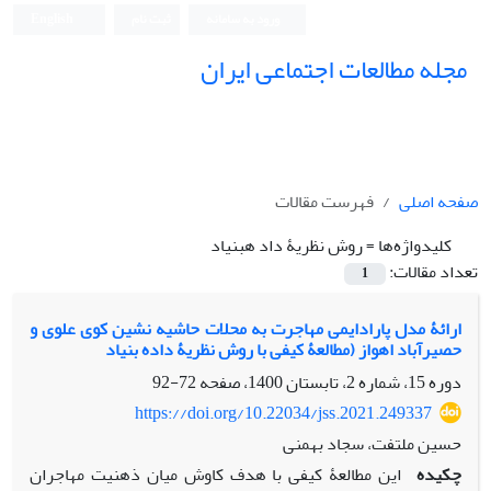
ورود به سامانه
ثبت نام
English
مجله مطالعات اجتماعی ایران
صفحه اصلی
فهرست مقالات
کلیدواژه‌ها =
روش نظریۀ داد هبنیاد
تعداد مقالات:
1
ارائۀ مدل پارادایمی مهاجرت به محلات حاشیه نشین کوی علوی و
حصیرآباد اهواز (مطالعۀ کیفی با روش نظریۀ داده بنیاد
دوره 15، شماره 2، تابستان 1400، صفحه
72-92
https://doi.org/10.22034/jss.2021.249337
حسین ملتفت، سجاد بهمنی
چکیده
این مطالعۀ کیفی با هدف کاوش میان ذهنیت مهاجران