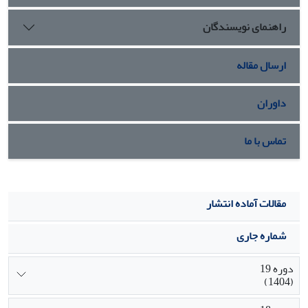
کنش- تعامل شامل مهاجرت در جهت راح تطلبی مصر فگرایانه/
راهنمای نویسندگان
شغلی؛ و در
بخش پیامد شامل تقویت اقتصاد غیررسمی است که حول یک
مقولۀ هسته به نام
ارسال مقاله
مهاجرت به مثابۀ کنشی افق گشایانه شکل گرفته اند.
داوران
تماس با ما
مقالات آماده انتشار
شماره جاری
دوره 19
(1404)