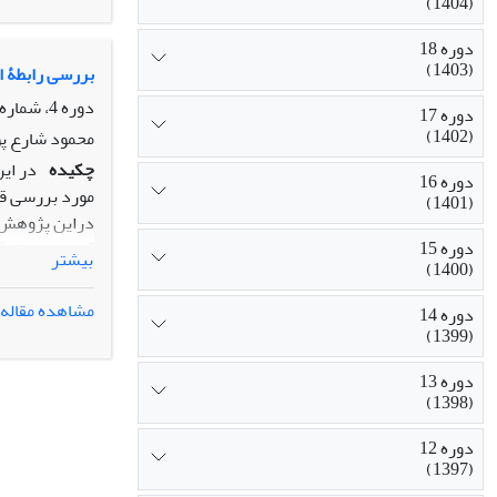
(1404)
علاوه بر این 
تاثیر مثبت و 
دوره 18
(1403)
اجتماعی غیر ر
بررسی رابطۀ ان
دوره 4، شماره 3، پاییز 1389، صفحه
دوره 17
(1402)
محمود شارع پور
چکیده
در این
دوره 16
مورد بررسی قر
(1401)
دراین پژوهش پیم
دوره 15
آماری در نظر گرفته شدند و تعداد 457نفر از بین ایش
بیشتر
(1400)
نشان داد میزان
متوسط، به ترتی
مشاهده مقاله
دوره 14
کمترین میزان ا
(1399)
داشتند. اعتماد
دوره 13
بود. کم بودن م
(1398)
دوره 12
(1397)