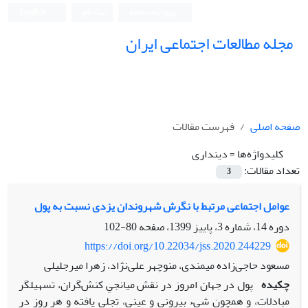
ورود به سامانه
ثبت نام
English
مجله مطالعات اجتماعی ایران
صفحه اصلی
فهرست مقالات
کلیدواژه‌ها =
دینداری
تعداد مقالات:
3
عوامل اجتماعی مرتبط با نگرش شهروندان یزدی نسبت به پول
دوره 14، شماره 3، پاییز 1399، صفحه
80-102
https://doi.org/10.22034/jss.2020.244229
مسعود حاجی‌زاده میمندی، منوچهر علی‌نژاد، زهرا میرجلیلی
چکیده
پول در جهان امروز در نقش میانجیِ کنش‌گران، تسهیل‍گر
مبادلات، و همچون شیء بیرونی و عینی، تجلی یافته و هر روز در