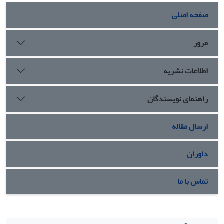
رضایت مندی سیاسی 33 درصد از 19 درصد از / تغییرات مشارکت
صفحه اصلی
اجتماعی- سیاسی را توضیح میدهد، دینداری نیز 6 تغییرات متغیر
وابسته را تبیین میکند. بین هریک از متغیرهای رضایت
مندی اجتماعی، رسانة جمعی، درآمد و جنسیت با مشارکت
مرور
اجتماعی- سیاسی هم رابطة معنادار مشاهده شد. پساز ورود
همزمان متغیرهای اصلی و متغیرهای شخصی شهروندان به مدل
اطلاعات نشریه
تحقیق، مشخص شد که درمجموع متغیرهای تحقیق 41 درصد از
تغییرات مشارکت اجتماعی- سیاسی را توضیح میدهند. نتایج
راهنمای نویسندگان
تحقیق حاضر از برازش بالای نظریة تحقیق با یافته های تجربی
مشاهدهشده حکایت دارد.
ارسال مقاله
داوران
تماس با ما