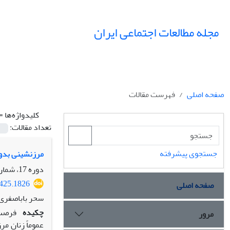
مجله مطالعات اجتماعی ایران
صفحه اصلی
فهرست مقالات
کلیدواژه‌ها =
تعداد مقالات:
جستجوی پیشرفته
مرزنشینی بدون
دوره 17، شماره 4، زمستان 1402، صفحه
2425.1826
صفحه اصلی
سحر باباصفری،
چکیده
فرصت‌
مرور
عموماً زنان م