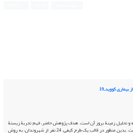
ورود به سامانه
ثبت نام
English
بیماری کوویدـ19
یه و تحلیل زمینۀ بروز آن است. هدف پژوهش حاضر، فهم تجربۀ زیستۀ
کنشگران از موانع و منافع درک‌شده در پیشگیری از بیماری کرونا در استان خوزستان است. بدین منظور در قالب یک طرح کیفی، 24 نفر از شهروندان، به روش