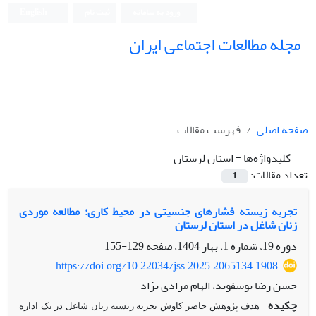
ورود به سامانه
ثبت نام
English
مجله مطالعات اجتماعی ایران
صفحه اصلی
فهرست مقالات
کلیدواژه‌ها =
استان لرستان
تعداد مقالات:
1
تجربه زیسته فشارهای جنسیتی در محیط کاری: مطالعه‌ موردی
زنان شاغل در استان لرستان
دوره 19، شماره 1، بهار 1404، صفحه
129-155
https://doi.org/10.22034/jss.2025.2065134.1908
حسن رضا یوسفوند، الهام مرادی نژاد
چکیده
هدف پژوهش حاضر کاوش تجربه زیسته زنان شاغل در یک اداره