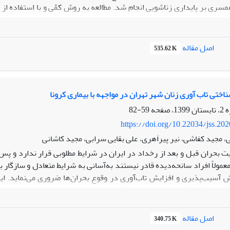
مسری بر پایداری زناشویی انجام شد. مطالعه به روش کمّی و با استفاده از
1397-1 انجام شده بود، پرداخت. یافته‌ها نشان داد که برخلاف بسیاری از مطا
داری زناشویی دارد. در مقابل، عوامل فردی همچون سطح تحصیلات، سن، ج
تماعی، تقسیم‌کار خانگی و گذران وقت در بیرون از منزل تعیین‌کننده‌ها
اصل مقاله
535.62 K
اقتصادی دو سویه در خانواده، تأثیر مثبتی بر پایداری زناشویی داشته و آن
مسان‌همسری و شباهت‌های ظاهری یا ساختاری میان زوجین الزاماً منجر به
بل‌توجهی در پایداری و تداوم زندگی مشترک دارند.
اختی تاب آوری زنان شهر تهران در مواجهه با بیماری کرونا
59-82
https://doi.org/10.22034/jss.20
 مجید کفاشی، نیر پیراَهری، علی بقایی سرابی، مجید کاشانی
ت بحران قبل و بعد از رخداد در ایران در شرایط مطلوبی قرار ندارد و پس از
عمولاً افراد سانحه‌دیده قادر نیستند به‌آسانی به شرایط متعادل و سازگار
 آسیب‌پذیری و افزایش تاب‌آوری در وقوع بحران‌ها ضروری می‌نماید. این
بیماری کرونا در مناطق 3 و 12 شهر تهران صورت گرفته است. تحقیق با ا
است: پرسشنامه در محمدی (1384)، سبک زندگی (پرسشنامۀ سبک ز
اصل مقاله
340.75 K
شدند. نمونه‌گیری با استفاده از روش سهمیه‌ای صورت گرفت. بر اساس یا