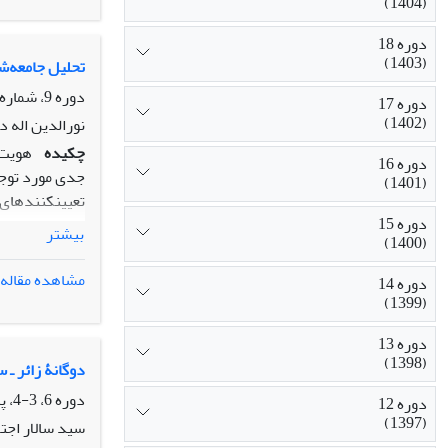
(1404)
زندگی زنان، در منطقۀ 3 رابطه وجود دارد. در هر دو منطقه دیدگاه اعتقادی زن
دوره 18
(1403)
تحلیل جامعه‌ش
دوره 9، شماره 3، پاییز 1394، صفحه
دوره 17
(1402)
نورالدین اله 
چکیده
هویت 
دوره 16
جدی مورد توجه
(1401)
تعیین­­کننده­
دوره 15
جمله هویت ملی
بیشتر
(1400)
دورود و الشتر
مشاهده مقاله
دوره 14
(1399)
به صورت غیر م
دوره 13
21/0 درصد بر هویت ملی تأثیر می­گذارد. سبک سنتی 33/0 درصد بر هویت
(1398)
دوگانۀ زائر ـ
دوره 6، 3-4، پاییز 1391، صفحه
دوره 12
(1397)
سید سالار اجت