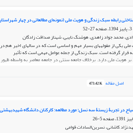
دوران کودکی، و توانمندی جسمانی زنان، در منطقۀ 12
ان بیشترین تأثیر را بر متغیر تاب‌آوری دارد.
ناختی رابطه سبک زندگی و هویت ملی (نمونه‌ای مطالعاتی در چهار شهراستا
27-52
دادی، محمد جواد زاهدی، هوشنگ نایبی، شهناز صداقت زادگان
ملی یکی از مقوله­های بسیار مهم و اساسی است که در سال­های اخیر هم د
 قرار گرفته است. سبک زندگی از جمله عوامل مهمی است که تأثیر
ای بر هویت ملی دارد. برخلاف جامعه سنتی در جامعه معاصر به واسطه ظهو
 اهمیت بیشتری یافته است. این مقاله به دنبال تبیین رابطه میان سبک زن
 است. استراتژی این تحقیق قیاسی و از تکنیک پیمایش و ابزار پرسشنامه ب
نشان می­دهد که سبک زندگی مدرن به شکل مستقیم
اصل مقاله
473.42 K
که سبک مد
ستقیم و از طریق دینداری نیز بر هویت ملی اثر گذارند. علاوه بر آن در
 سیاح در تجربۀ زیستۀ سه نسل: مورد مطالعه: کارکنان دانشگاه شهیدبهشتی
5-26
هدنژاد کاشانی، نسرین‌السادات قوامی