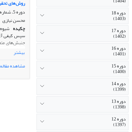
(1404)
روش‌های تحقی
دوره 5، شماره 2، تابستان 1390، صفحه
دوره 18
(1403)
محسن نیازی
چکیده
شیوه‌
دوره 17
سپس کیفی آغا
(1402)
جنبش‌های متعد
دوره 16
غلبة کمّی‌گرا
بیشتر
(1401)
محدودیت‌‌های 
دوره 15
مشاهده مقاله
مهم فراروی تح
(1400)
روش تلفیقی که
دوره 14
از موضوعات ت
(1399)
مدارک جامع‌تر
پاسخگوی آن‌ها
دوره 13
مدل تلفیقی به
(1398)
دوره 12
(1397)