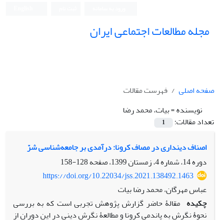
ورود به سامانه
ثبت نام
English
مجله مطالعات اجتماعی ایران
صفحه اصلی
فهرست مقالات
نویسنده =
بیات، محمد رضا
تعداد مقالات:
1
اصناف دینداری در مصاف کرونا: درآمدی بر جامعه‌شناسی شرّ
دوره 14، شماره 4، زمستان 1399، صفحه
128-158
https://doi.org/10.22034/jss.2021.138492.1463
عباس مهرگان، محمد رضا بیات
چکیده
مقالۀ حاضر گزارش پژوهش تجربی است که به بررسی
نحوۀ نگرش به پاندمی کرونا و مطالعۀ نگرش دینی در این دوران از