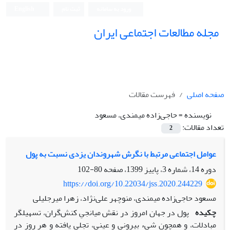
ورود به سامانه
ثبت نام
English
مجله مطالعات اجتماعی ایران
صفحه اصلی
فهرست مقالات
نویسنده =
حاجی‌زاده میمندی، مسعود
تعداد مقالات:
2
عوامل اجتماعی مرتبط با نگرش شهروندان یزدی نسبت به پول
دوره 14، شماره 3، پاییز 1399، صفحه
80-102
https://doi.org/10.22034/jss.2020.244229
مسعود حاجی‌زاده میمندی، منوچهر علی‌نژاد، زهرا میرجلیلی
چکیده
پول در جهان امروز در نقش میانجیِ کنش‌گران، تسهیل‍گر
مبادلات، و همچون شیء بیرونی و عینی، تجلی یافته و هر روز در