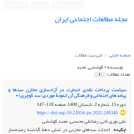
ورود به سامانه
ثبت نام
English
مجله مطالعات اجتماعی ایران
صفحه اصلی
فهرست مقالات
نویسنده =
کوششی، مجید
تعداد مقالات:
1
سیاست پرداخت نقدی خسارت در آزادسازی مخازن سدها و
پیامدهای اجتماعی و فرهنگی آن (نمونۀ موردی: سد کوچری) •
دوره 15، شماره 2، تابستان 1400، صفحه
118-147
https://doi.org/10.22034/jss.2021.249340
علی نوری ثانی، رضاعلی محسنی، مجید کوششی
چکیده
احداث سدهای مخزنی در شش دهۀ گذشته زمینه‌ساز