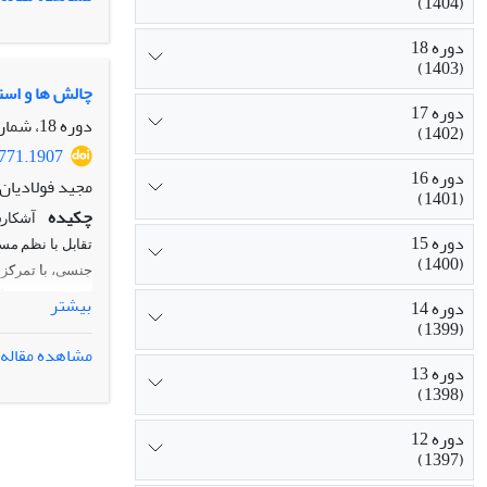
(1404)
یافته
ها:
یافته
محرومیت از حق
دوره 18
شوم زمان حال آ
(1403)
نامرئی تبدیل ش
چالش ها و اس
دوره 17
بحث و نتیجه
گی
دوره 18، شماره 4، زمستان 1403، صفحه
(1402)
مردم تحمیل کر
3771.1907
کردن هویت قان
دوره 16
مجید فولادیان،
(1401)
چکیده
آشکارس
دوره 15
تقابل با نظم مس
(1400)
و با شیوه نمونه‌
بیشتر
دوره 14
(1399)
صورت گرفت. یاف
مشاهده مقاله
مواجهند. در پاس
دوره 13
مردانه در مردان
(1398)
بدن و عاملیت د
امنیتی در بافت ف
دوره 12
(1397)