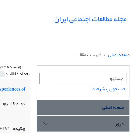
مجله مطالعات اجتماعی ایران
صفحه اصلی
فهرست مقالات
نویسنده =
فو
تعداد مقالات:
جستجوی پیشرفته
xperiences of
دوره 19، Vol. 19, No. 4, Special Issue, Medical Sociology، زمستان 1404، صفحه
صفحه اصلی
مرور
چکیده
LHIV)