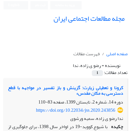
ورود به سامانه
ثبت نام
English
مجله مطالعات اجتماعی ایران
صفحه اصلی
فهرست مقالات
نویسنده =
رضو ی زاده، ندا
تعداد مقالات:
1
کرونا و تعطیلی زیارت: گزینش و باز تفسیر در مواجهه با قطع
دسترسی به مکان مقدس»
دوره 14، شماره 2، تابستان 1399، صفحه
83-110
https://doi.org/10.22034/jss.2020.243856
ندا رضو ی زاده، سمیه ورشوی
چکیده
با شیوع کووید-19 در اواخر سال 1398، برای جلوگیری از