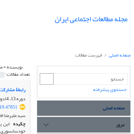
مجله مطالعات اجتماعی ایران
صفحه اصلی
فهرست مقالات
نویسنده =
مح
تعداد مقالات:
جستجوی پیشرفته
رابطۀ مشارکت 
دوره 13، 4(دومین ویژه نامه یزد)، زمستان 1398، صفحه
019.47851
صفحه اصلی
سیدعلیرضا افش
چکیده
این پ
مرور
خودسانسوری ای