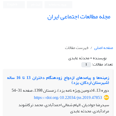
ورود به سامانه
ثبت نام
English
مجله مطالعات اجتماعی ایران
صفحه اصلی
فهرست مقالات
نویسنده =
محدثه عابدی
تعداد مقالات:
1
زمینه‌ها و پیامدهای ازدواج زودهنگام دختران 13 تا 16 ساله
(شهرستان اردکان، یزد)
دوره 13، 4(دومین ویژه نامه یزد)، زمستان 1398، صفحه
31-54
https://doi.org/10.22034/jss.2019.47853
سیدرضا جوادیان، الهام شمالی احمدآبادی، محمد ترکاشوند
مرادآبادی، محدثه عابدی