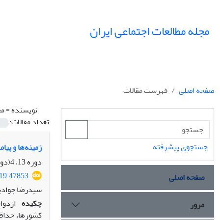
مجله مطالعات اجتماعی ایران
صفحه اصلی
فهرست مقالات
نویسنده =
مح
تعداد مقالات:
جستجوی پیشرفته
زمینه‌ها و پیامدهای ازدو
دوره 13، 4(دومین ویژه نامه یزد)، زمستان 1398، صفحه
019.47853
صفحه اصلی
سیدرضا جوادیا
چکیده
ازدوا
مرور