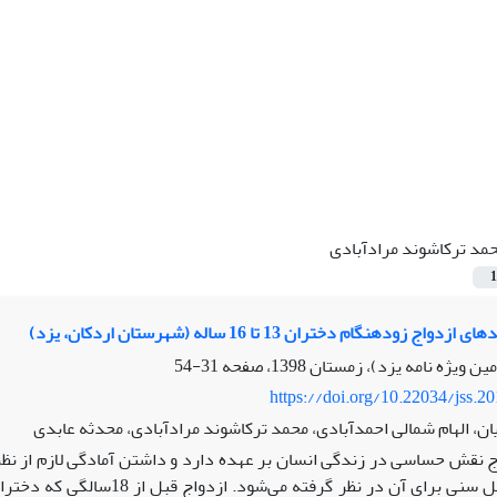
مد ترکاشوند مرادآبادی
1
اج زودهنگام دختران 13 تا 16 ساله (شهرستان اردکان، یزد)
31-54
https://doi.org/10.22034/jss.2
ن، الهام شمالی احمدآبادی، محمد ترکاشوند مرادآبادی، محدثه عابدی
ج نقش حساسی در زندگی انسان بر عهده دارد و داشتن آمادگی لازم از نظر
کشورها، حداقل سنی برای آن د