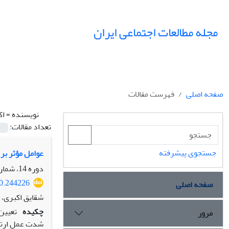
مجله مطالعات اجتماعی ایران
صفحه اصلی
فهرست مقالات
نویسنده =
اک
تعداد مقالات:
جستجوی پیشرفته
عوامل مؤثر بر
دوره 14، شماره 3، پاییز 1399، صفحه
20.244226
صفحه اصلی
شقایق اکبری، 
چکیده
مرور
شدت عمل ارتکا