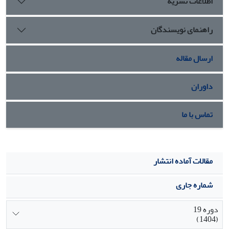
اطلاعات نشریه
ذات تجربه فرزندآوری در خانواده «فرزندآوری آگاهانه» است که پیامد آن،
رفتار تک­فرزندی و یا بی­فرزندی می­باشد. افراد مورد مطالعه برای اقدام به
راهنمای نویسندگان
فرزندآوری، نه تنها شرایط فردی و خانوادگی را مدنظر قرار می­دهند، بلکه به
مقتضیات زندگی در جامعه مدرن و محیط زیست پیرامون خود نیز توجه دارند.
ارسال مقاله
داوران
تماس با ما
مقالات آماده انتشار
شماره جاری
دوره 19
(1404)