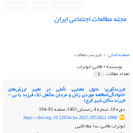
ورود به سامانه
ثبت نام
English
مجله مطالعات اجتماعی ایران
صفحه اصلی
فهرست مقالات
نویسنده =
طالبی، ابوتراب
تعداد مقالات:
1
فرزندآوری: تحول معنایی، تأملی در تغییر ارزش‌های
خانوادگی(مطالعه موردی زنان و مردان متأهل تک ­فرزند یا بی ­
فرزند ساکن شهر کرج)
دوره 18، شماره 4، زمستان 1403، صفحه
81-104
https://doi.org/10.22034/jss.2025.2053822.1888
ابوتراب طالبی، ندا عطاءاللهی