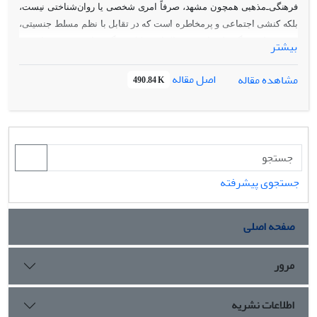
فرهنگی‌ـ‌مذهبی همچون مشهد، صرفاً امری شخصی یا روان‌شناختی نیست،
بلکه کنشی اجتماعی و پرمخاطره است که در تقابل با نظم مسلط جنسیتی،
قدرت نهادی و گفتمان‌های مردسالارانه شکل می‌گیرد. این پژوهش با هدف
بیشتر
شناسایی چالش‌ها و راهبردهای مردان ترنس در فرآیند آشکارسازی و تثبیت
اصل مقاله
مشاهده مقاله
هویت جنسی، با تمرکز بر تجربه زیسته آنان در مشهد، به روش کیفی و با
490.84 K
تحلیل مضمون انجام شده است. داده‌ها از طریق مصاحبه‌های
نیمه‌ساختاریافته با ۱۴ مرد ترنس (۲۲ تا ۳۰ ساله) گردآوری و با شیوه
نمونه‌گیری هدفمند و گلوله‌برفی نمونه ها انتخاب شدند. تحلیل داده‌ها در سه
سطح فردی، میانه و کلان و با بهره‌گیری از نظریه‌های گافمن، باتلر، گیدنز،
آرچر و وست و زیمرمن صورت گرفت. یافته‌ها نشان می‌دهد که
مشارکت‌کنندگان با چالش‌هایی همچون اضطراب، بی‌ثباتی هویتی، طرد
جستجوی پیشرفته
خانوادگی، خشونت خانگی، بوروکراسی تبعیض‌آمیز و انگ اجتماعی مواجهند.
در پاسخ به چالش ها، افراد ترنس از راهبردهایی چون پنهان‌سازی گزینشی،
صفحه اصلی
مدیریت بدن، سرمایه اجتماعی، ترک محیط‌های ناسازگار و بازتعریف
مردانگی بهره می‌گیرند. هویت مردانه در مردان ترنس، فرآیندی در حال
مرور
شکل‌گیری و بازتعریف مداوم است که در دل نظارت اجتماعی و بر پایه تعامل
با محیط اجتماعی تکوین می‌یابد. این تحلیل نشان می‌دهد جنسیت، بدن و
عاملیت در تجربه ترنس‌بودگی، مفاهیمی سیال و زمینه‌مندند. از مهم‌ترین
اطلاعات نشریه
محدودیت‌های پژوهش، دشواری در دسترسی به مشارکت‌کننده به‌دلیل