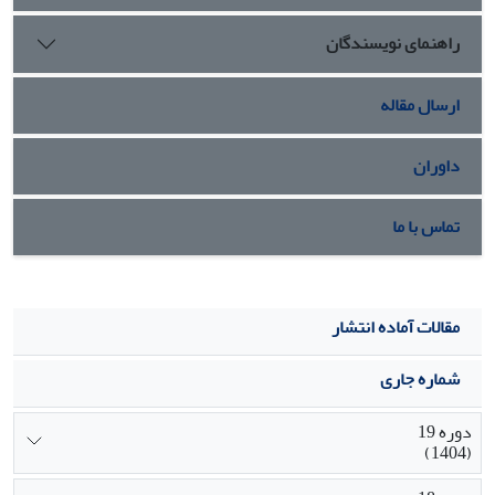
نداشت اما توسعه برونزایِ کلانشهر کرمانشاه این روستا را به
راهنمای نویسندگان
شیوه‌ای آمرانه و از بالا در درون خود جای داد. به همین دلیل
پیامدهای منفی گوناگونی به همراه داشت که عبارتند از: از بین
رفتن زمین‌های کشاورزی، سلب مالکیت گسترده، زوال
ارسال مقاله
سکونت‌پذیری، شکل‌گیری محله‌ای کم‌برخودار، قیمت پایین ملک
وانزوای تحمیلی در درون دیوارهای بلند
.
داوران
تماس با ما
مقالات آماده انتشار
شماره جاری
دوره 19
(1404)