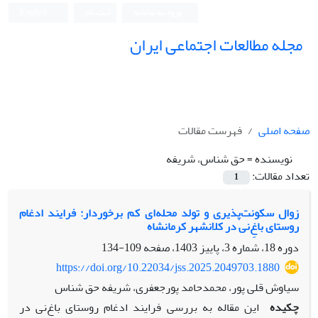
ورود به سامانه
ثبت نام
English
مجله مطالعات اجتماعی ایران
صفحه اصلی
فهرست مقالات
نویسنده =
حق شناس، شریفه
تعداد مقالات:
1
زوال سکونت‌پذیری و تولد محله‌ای کم برخوردار: فرایند ادغام
روستای باغِ‌نی در کلانشهر کرمانشاه
دوره 18، شماره 3، پاییز 1403، صفحه
109-134
https://doi.org/10.22034/jss.2025.2049703.1880
سیاوش قلی پور، محمدحامد پورجعفری، شریفه حق شناس
چکیده
این مقاله به بررسی فرایند ادغام روستای باغ‌نی در