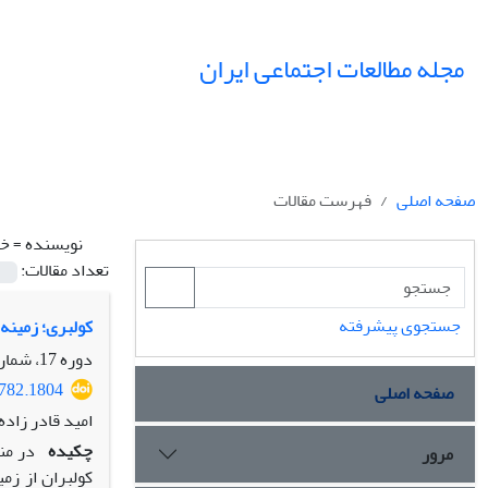
مجله مطالعات اجتماعی ایران
صفحه اصلی
فهرست مقالات
نویسنده =
خا
تعداد مقالات:
جستجوی پیشرفته
کولبری؛ زمینه 
دوره 17، شماره 4، زمستان 1402، صفحه
3782.1804
صفحه اصلی
امید قادر زاد
چکیده
در من
مرور
کولبران از زم