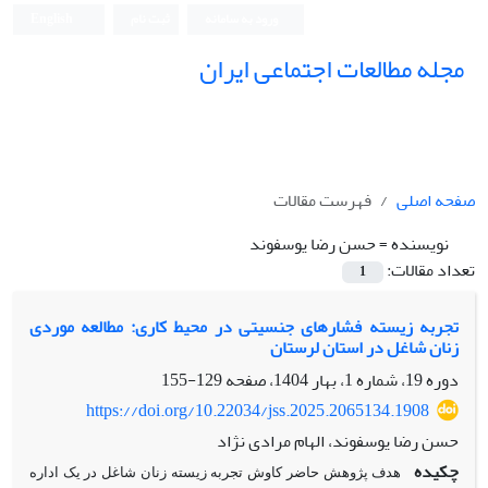
ورود به سامانه
ثبت نام
English
مجله مطالعات اجتماعی ایران
صفحه اصلی
فهرست مقالات
نویسنده =
حسن رضا یوسفوند
تعداد مقالات:
1
تجربه زیسته فشارهای جنسیتی در محیط کاری: مطالعه‌ موردی
زنان شاغل در استان لرستان
دوره 19، شماره 1، بهار 1404، صفحه
129-155
https://doi.org/10.22034/jss.2025.2065134.1908
حسن رضا یوسفوند، الهام مرادی نژاد
چکیده
هدف پژوهش حاضر کاوش تجربه زیسته زنان شاغل در یک اداره