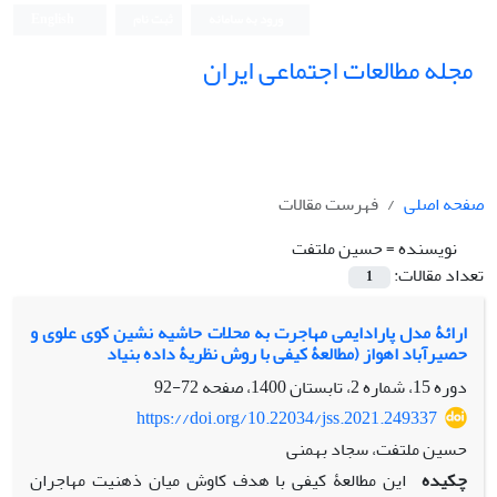
ورود به سامانه
ثبت نام
English
مجله مطالعات اجتماعی ایران
صفحه اصلی
فهرست مقالات
نویسنده =
حسین ملتفت
تعداد مقالات:
1
ارائۀ مدل پارادایمی مهاجرت به محلات حاشیه نشین کوی علوی و
حصیرآباد اهواز (مطالعۀ کیفی با روش نظریۀ داده بنیاد
دوره 15، شماره 2، تابستان 1400، صفحه
72-92
https://doi.org/10.22034/jss.2021.249337
حسین ملتفت، سجاد بهمنی
چکیده
این مطالعۀ کیفی با هدف کاوش میان ذهنیت مهاجران