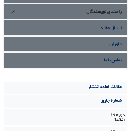
کنش- تعامل شامل مهاجرت در جهت راح تطلبی مصر فگرایانه/
راهنمای نویسندگان
شغلی؛ و در
بخش پیامد شامل تقویت اقتصاد غیررسمی است که حول یک
مقولۀ هسته به نام
ارسال مقاله
مهاجرت به مثابۀ کنشی افق گشایانه شکل گرفته اند.
داوران
تماس با ما
مقالات آماده انتشار
شماره جاری
دوره 19
(1404)