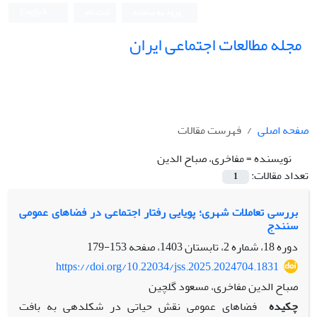
ورود به سامانه
ثبت نام
English
مجله مطالعات اجتماعی ایران
صفحه اصلی
فهرست مقالات
نویسنده =
مفاخری، صباح الدین
تعداد مقالات:
1
بررسی تعاملات شهری؛ پویایی رفتار اجتماعی در فضاهای عمومی
سنندج
دوره 18، شماره 2، تابستان 1403، صفحه
153-179
https://doi.org/10.22034/jss.2025.2024704.1831
صباح الدین مفاخری، مسعود گلچین
چکیده
فضاهای عمومی نقش حیاتی در شکل­دهی به بافت