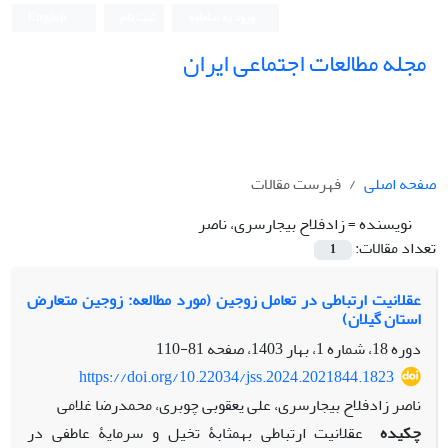
ورود به سامانه
ثبت نام
English
مجله مطالعات اجتماعی ایران
صفحه اصلی
فهرست مقالات
نویسنده =
زادفلاح بیجارسری، ناصر
تعداد مقالات:
1
عقلانیت ارتباطی در تعامل زوجین (مورد مطالعه: زوجین متعارض
استان گیلان)
دوره 18، شماره 1، بهار 1403، صفحه
81-110
https://doi.org/10.22034/jss.2024.2021844.1823
ناصر زادفلاح بیجارسری، علی یعقوبی چوبری، محمدرضا غلامی
چکیده
عقلانیت ارتباطی به­­مثابۀ تخیل و سرمایۀ عاطفی در