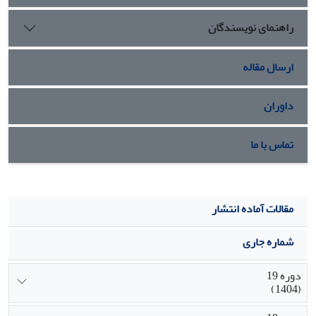
مرکزی مسأله عقلانیت ارتباطی در بین زوجین، وجود «عقلانیت
راهنمای نویسندگان
ابزاری» و ضعف رابطۀ «من- تو» است.
ارسال مقاله
داوران
تماس با ما
مقالات آماده انتشار
شماره جاری
دوره 19
(1404)