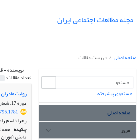
مجله مطالعات اجتماعی ایران
صفحه اصلی
فهرست مقالات
نویسنده =
قا
تعداد مقالات:
جستجوی پیشرفته
روایت مادران 
دوره 17، شماره 1 (ویژه نامه کرمان)، بهار 1402، صفحه
7795.1781
صفحه اصلی
زهرا قاسم زاد
چکیده
همه­ 
مرور
دانش ­آموزان 