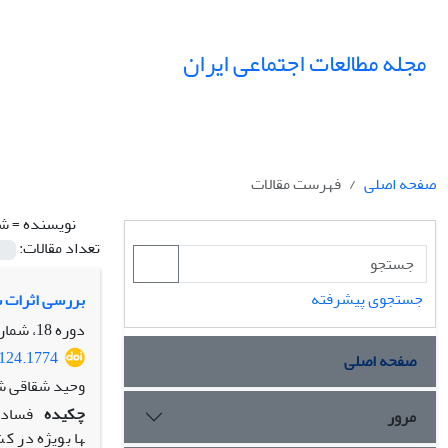
مجله مطالعات اجتماعی ایران
صفحه اصلی
فهرست مقالات
نویسنده =
شق
تعداد مقالات:
جستجوی پیشرفته
بررسی اثرات س
دوره 18، شماره 1، بهار 1403، صفحه
0124.1774
صفحه اصلی
وحید شقاقی ش
چکیده
فساد م
مرور
ها بویژه در ک