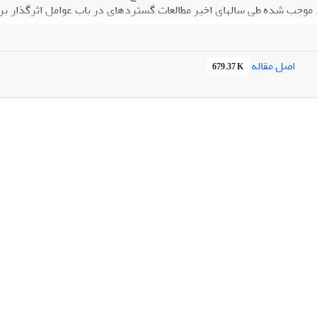
د موجب شده طی سالهای اخیر مطالعات گسترده­ای در باب عوامل اثرگذار ب
اد مالی در ایران است. برای این منظور پس از برآورد فازی سرمایه اجتماع
اصل مقاله
679.37 K