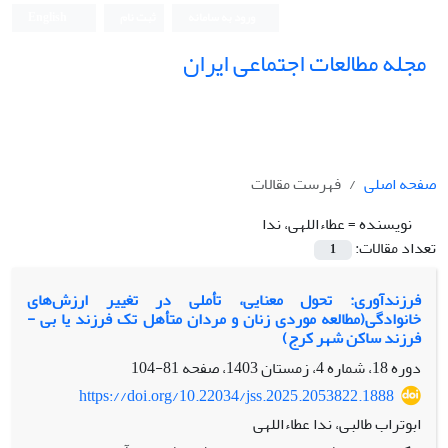
ورود به سامانه
ثبت نام
English
مجله مطالعات اجتماعی ایران
صفحه اصلی
فهرست مقالات
نویسنده =
عطاءاللهی، ندا
تعداد مقالات:
1
فرزندآوری: تحول معنایی، تأملی در تغییر ارزش‌های
خانوادگی(مطالعه موردی زنان و مردان متأهل تک ­فرزند یا بی ­
فرزند ساکن شهر کرج)
دوره 18، شماره 4، زمستان 1403، صفحه
81-104
https://doi.org/10.22034/jss.2025.2053822.1888
ابوتراب طالبی، ندا عطاءاللهی