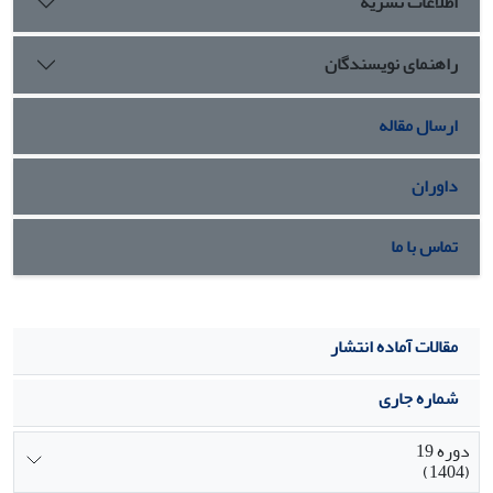
اطلاعات نشریه
ذات تجربه فرزندآوری در خانواده «فرزندآوری آگاهانه» است که پیامد آن،
رفتار تک­فرزندی و یا بی­فرزندی می­باشد. افراد مورد مطالعه برای اقدام به
راهنمای نویسندگان
فرزندآوری، نه تنها شرایط فردی و خانوادگی را مدنظر قرار می­دهند، بلکه به
مقتضیات زندگی در جامعه مدرن و محیط زیست پیرامون خود نیز توجه دارند.
ارسال مقاله
داوران
تماس با ما
مقالات آماده انتشار
شماره جاری
دوره 19
(1404)