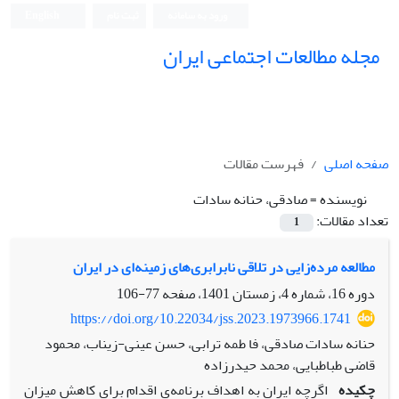
ورود به سامانه
ثبت نام
English
مجله مطالعات اجتماعی ایران
صفحه اصلی
فهرست مقالات
نویسنده =
صادقی، حنانه سادات
تعداد مقالات:
1
مطالعه مرده‌زایی در تلاقی نابرابری‌های زمینه‌ای در ایران
دوره 16، شماره 4، زمستان 1401، صفحه
77-106
https://doi.org/10.22034/jss.2023.1973966.1741
حنانه سادات صادقی، فا طمه ترابی، حسن عینی-زیناب، محمود
قاضی طباطبایی، محمد حیدرزاده
چکیده
اگرچه ایران به اهداف برنامه‌ی اقدام برای کاهش میزان