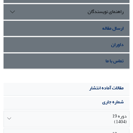
ترنس بودن، به بازتولید ساختار و گفتمان هویتی منجر می‏شود که
راهنمای نویسندگان
او را طرد می‏کند. به نظر می‌رسد در شرایط هویت رشدیافته است
که عاملیت فرد مجال می‏یابد در راستای مقاومت در برابر
گفتمان‏جنسیتی‏ دوتایی و طردکنندۀ حاکم، قد علم کند، خود را
ارسال مقاله
فراتر و بیش از جنسیت هویت‏یابی کند یا به‏طور متقابل چنین
گفتمان هویتی را طرد و بر گفتمان غیردوتایی تأکید کند.
داوران
تماس با ما
مقالات آماده انتشار
شماره جاری
دوره 19
(1404)