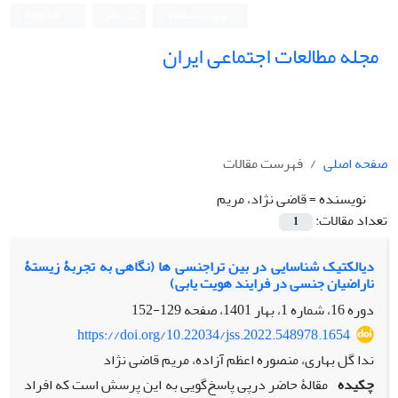
ورود به سامانه
ثبت نام
English
مجله مطالعات اجتماعی ایران
صفحه اصلی
فهرست مقالات
نویسنده =
قاضی نژاد، مریم
تعداد مقالات:
1
دیالکتیک شناسایی در بین تراجنسی ‏ها (نگاهی به تجربۀ زیستۀ
ناراضیان جنسی در فرایند هویت‏ یابی)
دوره 16، شماره 1، بهار 1401، صفحه
129-152
https://doi.org/10.22034/jss.2022.548978.1654
ندا گل بهاری، منصوره اعظم آزاده، مریم قاضی نژاد
چکیده
مقالۀ حاضر درپی پاسخ‌گویی به این پرسش است که افراد