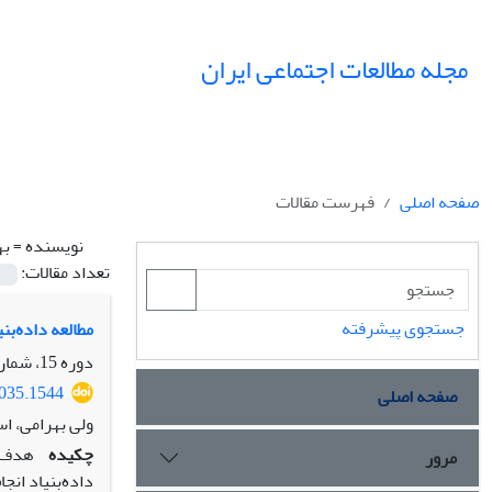
مجله مطالعات اجتماعی ایران
صفحه اصلی
فهرست مقالات
نویسنده =
به
تعداد مقالات:
جستجوی پیشرفته
مطالعه داده‌ب
دوره 15، شماره 4 (ویژه نامه لرستان)، زمستان 1400، صفحه
1035.1544
صفحه اصلی
ولی بهرامی، ا
چکیده
هدف ا
مرور
داده‌بنیاد ان