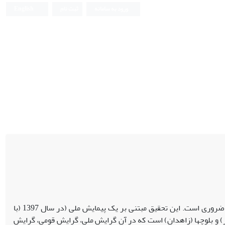
ورود به سامانه
ثبت نام
English
با توجه به چندفرهنگیبودن ایران، شناسایی الگوی مطلوب روابط قومی مسئلهای ضروری است. این تحقیق مبتنی بر یک پیمایش ملی (در سال 1397 (با
ربها (اهواز) و بلوچها (زاهدان) است که در آن گرایش ملی، گرایش قومی، گرایش