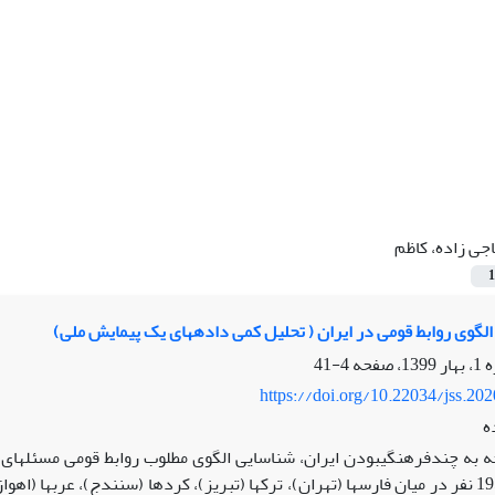
جی زاده، کاظم
1
لگوی روابط قومی در ایران ( تحلیل کمی دادههای یک پیمایش ملی)
4-41
https://doi.org/10.22034/jss.20
ه
حجم نمونة 1950 نفر در میان فارسها (تهران)، ترکها (تبریز)، کردها (سنندج)، ع