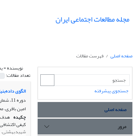
مجله مطالعات اجتماعی ایران
صفحه اصلی
فهرست مقالات
نویسنده =
یم
تعداد مقالات:
جستجوی پیشرفته
الگوی داده‌بنی
دوره 11، شماره 4، زمستان 1396، صفحه
امین باقری، م
صفحه اصلی
چکیده
هدف ت
مرور
شهیدبهشتی، ته