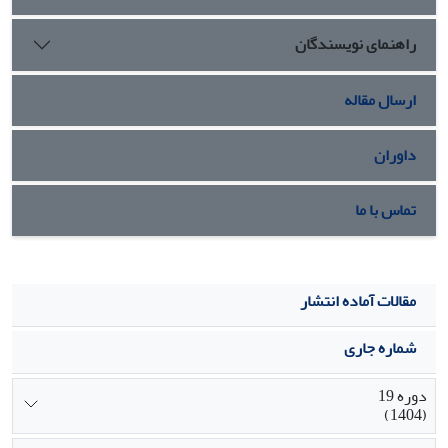
عمل‌کردن، و نهادینه‌نشدن مفهوم بحران و سانحه توضیح داد. در
راهنمای نویسندگان
مجموع، دلالت یافته‌ها بر این است که سمن‌های مدیریت بحران،
به‌معنای واقعی، در مدیریت بحران مؤثر نیستند.
ارسال مقاله
داوران
تماس با ما
مقالات آماده انتشار
شماره جاری
دوره 19
(1404)