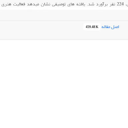
فرمول کوکران، 224 نفر برآورد شد. یافته های توصیفی نشان میدهد فعا
معتقدند که قانون
اصل مقاله
459.48 K
. یافته های استنباطی نشان میدهد که بین مصرف کالای فرهنگی و امنیت 
ای فرهنگی با بتای 18/0 بر امنیت اجتماعی و با بتای 47/0 بر امنیت قضایی تأثیر معنی دارمثبت دارد.