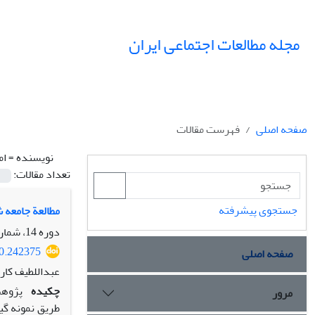
مجله مطالعات اجتماعی ایران
صفحه اصلی
فهرست مقالات
نویسنده =
ام
تعداد مقالات:
جستجوی پیشرفته
مطالعة جامعه 
دوره 14، شماره 1، بهار 1399، صفحه
20.242375
صفحه اصلی
عبداللطیف کارو
چکیده
پژوهش
مرور
طریق نمونه گی