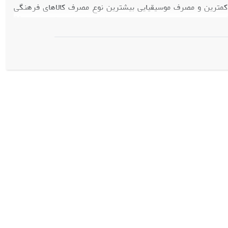
لیت هنری کمترین و مصرف موسیقیایی بیشترین نوع مصرف کالاهای فرهنگی
پاسخگویان بودهاند. در مورد گویههای امنیت اجتماعی میتوان گفت که 68 درصد از پاسخگویان معتقدند که میزان بیبندوباری در کشور کاهش نیافته است و 81
درصد هم معتقدند که علاوه بر اینکه بیبندوباری کاهش نیافته است، فساد اخلاقی هم گسترش یافته است. از نظر امنیت قضایی، 68 درصد از پاسخگویان
 بهصورت یکسان برای مردم و مسئولان اجرا نمیشود و 58 درصد هم معتقدند که در دادگاهها به صورت مطلوب به پرونده های قضایی
اجتماعی و امنیت قضایی رابطة معنی دار مثبت وجود دارد. در تحلیل