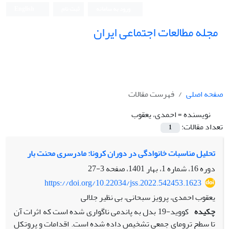
ورود به سامانه
ثبت نام
English
مجله مطالعات اجتماعی ایران
صفحه اصلی
فهرست مقالات
نویسنده =
احمدی، یعقوب
تعداد مقالات:
1
تحلیل مناسبات خانوادگی در دوران کرونا: مادرسری محنت بار
دوره 16، شماره 1، بهار 1401، صفحه
3-27
https://doi.org/10.22034/jss.2022.542453.1623
یعقوب احمدی، پرویز سبحانی، بی نظیر جلالی
چکیده
کووید-19 بدل به پاندمی ناگواری شده است که اثرات آن
تا سطح ترومای جمعی تشخیص داده شده است. اقدامات و پروتکل