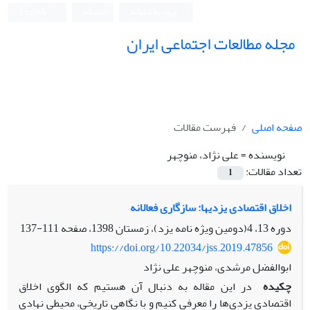
ورود به سامانه
ثبت نام
English
مجله مطالعات اجتماعی ایران
صفحه اصلی
فهرست مقالات
نویسنده =
علی نژاد، منوچهر
تعداد مقالات:
1
اخلاق اقتصادی یزدیها: سازگاری فعالانه
دوره 13، 4(دومین ویژه نامه یزد)، زمستان 1398، صفحه
111-137
https://doi.org/10.22034/jss.2019.47856
ابوالفضل مرشدی، منوچهر علی نژاد
چکیده
در این مقاله به دنبال آن هستیم که الگوی اخلاق
اقتصادی یزدی‌ها را معرفی کنیم و با نگاهی تاریخی، محیطی نهادی