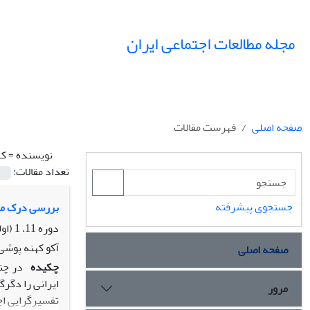
مجله مطالعات اجتماعی ایران
صفحه اصلی
فهرست مقالات
نویسنده =
که
تعداد مقالات:
جستجوی پیشرفته
بررسی درک معن
دوره 11، 1 (اولین ویژه نامه جامعه شناسی خانواده)، بهار 1396، صفحه
آکو کهنه پوشی
صفحه اصلی
چکیده
در چن
ایرانی را دگر
مرور
تفسیرگرایی اج