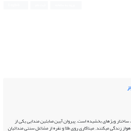
ورود به سامانه
ثبت نام
English
از
ن، ساختار ویژه­ای بخشیده است. پیروان آیین صابئین مندایی یکی از
از زندگی می­کنند. میناکاری روی طلا و نقره از مشاغل سنتی مندائیان