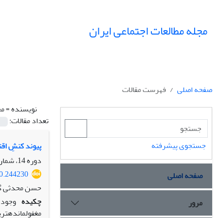
مجله مطالعات اجتماعی ایران
صفحه اصلی
فهرست مقالات
نویسنده =
مح
تعداد مقالات:
جستجوی پیشرفته
پیوند کنشِ اقت
دوره 14، شماره 3، پاییز 1399، صفحه
20.244230
صفحه اصلی
حسن محدثی گی
چکیده
وجود ف
مرور
مغفول­مانده­تر