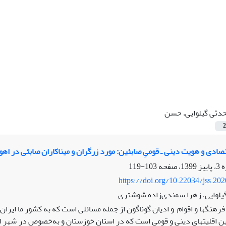
دثی گیلوایی، حسن
2
صادی و هویت دینی ـ قومیِ صابئین: مورد زرگران و میناکاران صابئی در اهو
103-119
https://doi.org/10.22034/jss.20
لوایی، زهرا سمندی‌زاده شوشتری
رهنگ­ها و اقوام و ادیان گوناگون از جمله مسائلی است که به کشور ما ایرا
ین اقلیت­های دینی و قومی است که در استان خوزستان و به‌خصوص در شهر اهو