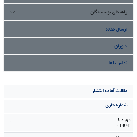
متغیرهای مستقل، حدود 70 درصد از تفییرات متغیر وابسته را
راهنمای نویسندگان
تعیین می‌کنند. همچنین بر اساس نتایج پژوهش، کاهش بار
مسئولیت های شغلی و خانوادگی نقش مهمی در بهبود مشارکت
ورزشی دختران جوان دارد.
ارسال مقاله
داوران
تماس با ما
مقالات آماده انتشار
شماره جاری
دوره 19
(1404)