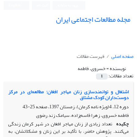
ورود به سامانه
ثبت نام
English
مجله مطالعات اجتماعی ایران
صفحه اصلی
فهرست مقالات
نویسنده =
خسروی، فاطمه
تعداد مقالات:
1
اشتغال و توانمندسازی زنان مهاجر افغان: مطالعه‌ای در مرکز
دوست‌داران کودک مشتاق
دوره 12، 4(ویژه نامه کرمان)، زمستان 1397، صفحه
25-43
فاطمه خسروی، زهرا قاسم‌زاده، سیامک زند رضوی
چکیده
ﺗﻌﺪاد زیادی از زﻧﺎن مهاجر افغان در شهر کرمان زندگی
می‌کنند. پژوهش حاضر، با تأکید بر این زنان و مشکلاتشان، به