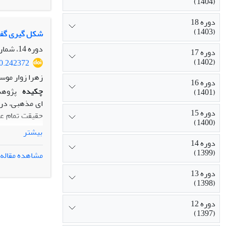
(1404)
ترنس را نمی‏پ
از قالب‏های پذ
دوره 18
(1403)
می‌رسد در شرا
شکل گیری گفتم
فراتر و بیش از
دوره 14، شماره 1، بهار 1399، صفحه
دوره 17
(1402)
20.242372
زهرا زوار موس
دوره 16
چکیده
پژوهش
(1401)
ای مذهبی، درو
دوره 15
حقیقت تمام عی
(1400)
تاریخی، ترسیم
بیشتر
استفاده قرار م
دوره 14
نقطة عطف اصلی
(1399)
مشاهده مقاله
اعطای مناصب ق
دوره 13
بیشتر با گفتما
(1398)
دوره 12
(1397)