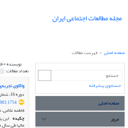
مجله مطالعات اجتماعی ایران
صفحه اصلی
فهرست مقالات
نویسنده =
قا
تعداد مقالات:
جستجوی پیشرفته
واکاوی تجربه‌
دوره 16، شماره 4، زمستان 1401، صفحه
6883.1754
صفحه اصلی
فاطمه غلامی، 
چکیده
این پ
مرور
مال­ها طی سال­ 